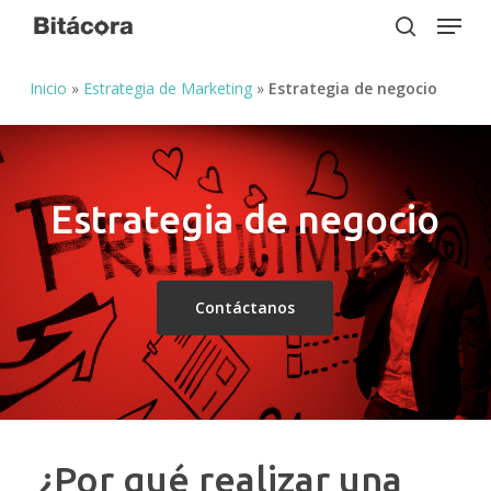
Menu
Skip
to
search
Close
main
Inicio
»
Estrategia de Marketing
»
Estrategia de negocio
Menu
content
Estrategia de negocio
Contáctanos
¿Por qué realizar una